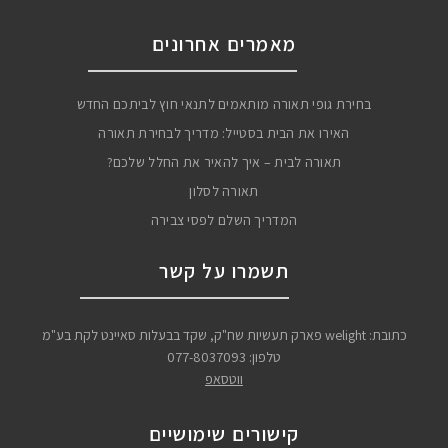
מאמרים אחרונים
בחירת גופי תאורה מותאמים לתנאי חוץ לביתכם החדש
האירו את הבית בסטייל: מדריך לבחירת תאורה
תאורה לבית – איך להאיר את החלל שלכם?
תאורה לסלון
המדריך השלם לפסי צבירה
תשמרו על קשר
כתובת: welight פארק תעשיות שח"ק, שקד בבעלות סאיינט לקת בע"מ
טלפון:
077-8037093
ווטסאפ
קישורים שימושיים