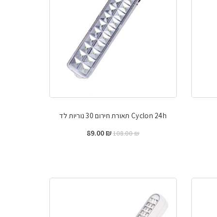
Cyclon 24h תאורת חירום 30 נוריות לד
ר
המחיר
המחיר
89.00
₪
108.00
₪
י
המקורי
הנוכחי
היה:
הוא:
89.00 ₪.
108.00 ₪.
4