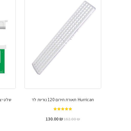
Hurrican תאורת חירום 120 נוריות לד
שלט יצי
מתוך 5
המחיר
המחיר
130.00
₪
162.00
₪
המקורי
הנוכחי