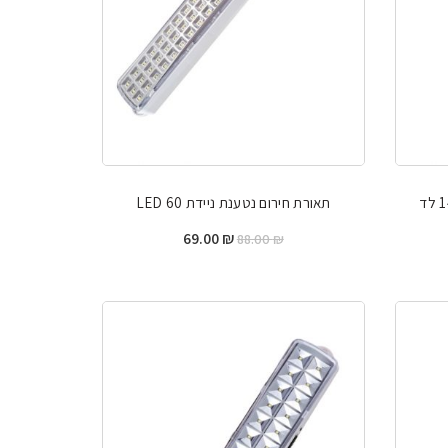
תאורת חירום נטענת ניידת 60 LED
ר
המחיר
המחיר
69.00
₪
88.00
₪
י
המקורי
הנוכחי
היה:
הוא:
69.00 ₪.
88.00 ₪.
26