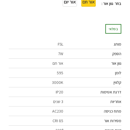
אור חם
אור יום
גוון אור
במלאי
מותג
FSL
הספק
7W
גוון אור
אור חם
לומן
595
קלווין
3000K
דרגת אטימות
IP20
אחריות
3 שנים
מתח כניסה
AC230
מסירות אור
CRI 85