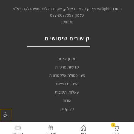
כתובת: welight פארק תעשיות שח"ק, שקד בבעלות סאיינט לקת בע"מ
טלפון:
077-8037093
ווטסאפ
קישורים שימושיים
תקנון האתר
מדיניות פרטיות
פינוי פסולת אלקטרונית
הצהרת נגישות
שאלות ותשובות
אודות
סל קניות
פתח ס
0
עגלה
בית
מבצעים
צור קשר