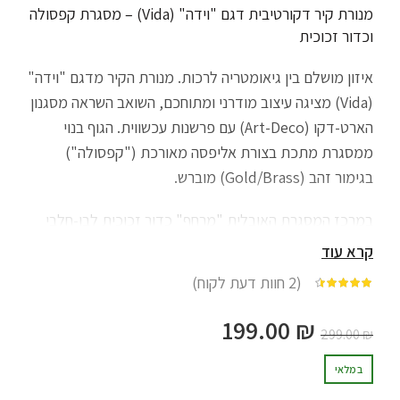
מנורת קיר דקורטיבית דגם "וידה" (Vida) – מסגרת קפסולה
וכדור זכוכית
איזון מושלם בין גיאומטריה לרכות. מנורת הקיר מדגם "וידה"
(Vida) מציגה עיצוב מודרני ומתוחכם, השואב השראה מסגנון
הארט-דקו (Art-Deco) עם פרשנות עכשווית. הגוף בנוי
ממסגרת מתכת בצורת אליפסה מאורכת ("קפסולה")
בגימור זהב (Gold/Brass) מוברש.
במרכז המסגרת האובלית "מרחף" כדור זכוכית לבן-חלבי
(Opal Glass). המסגרת משמשת כחלון הממסגר את האור
קרא עוד
ומעניקה לו נוכחות ועומק, בעוד שכדור הזכוכית מרכך את
(
2
חוות דעת לקוח)
מתוך 5 מבוסס על
התאורה ומפזר אותה בצורה נעימה ואחידה לכל הכיוונים.
הצורה הסימטרית והנקייה הופכת את ה"וידה" לפתרון
199.00
₪
299.00
₪
אידיאלי ליצירת מראה מסודר ומאורגן: היא נראית נפלא כזוג
בצידי המיטה בחדר השינה, לאורך מסדרונות, או על עמודים
במלאי
בסלון.