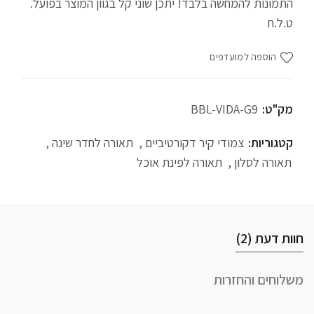
ומייצרת אווירה רגועה ויוקרתית.
התמונות להמחשה בלבד! יתכן שוני קל בגוון המוצר בפועל.
ט.ל.ח
גימור זהב מוברש:
טקסטורה עשירה המשתלבת נהדר עם
קירות בצבעים בהירים, פסטליים או כהים.
הוספה למועדפים
נורה מתחלפת (G9):
גמישות בבחירת גוון האור (חם/לבן)
ותחזוקה פשוטה לאורך זמן.
מק"ט:
BBL-VIDA-G9
קטגוריות:
צמודי קיר דקורטיביים
,
תאורה לחדר שינה
,
תאורה לסלון
,
תאורה לפינת אוכל
חוות דעת (2)
משלוחים והחזרות