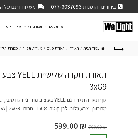
בירורים והזמנות
077-8037093
משלוח חינם על הזמנה 
תאורת פנים
תאורת חוץ
מאווררי תקרה
עמוד הבית
תאורה
תאורת פנים
מנורות תלייה
מנורות תליי
תאורת תקרה 
3xG9
גוף תאורה תלוי דגם YELL בעיצוב מודרני
מתכוונן, צבע גלוב: לבן קוטר: 150Ø, נורות: OMEGA | 3xG9
599.00
₪
708.00
₪