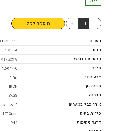
במלאי
הוספה לסל
הערות
כולל נורות G9
מותג
OMEGA
מקסימום Watt
Max 3x9W
מידה
770*150*2000mm
צבע הגוף
שחור
מבנה גוף
IRON
הברגה
3xG9
אורך כבל במטרים
2 מטר מתכוונן
מידות בסיס
L750mm
דרגת אטימות
IP44