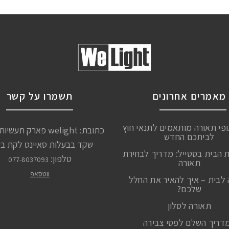
מאמרים אחרונים
תשמרו על קשר
ופי תאורה מותאמים לתנאי חוץ
כתובת: welight פארק תע
לביתכם החדש
שקד בבעלות סאיינט לקת ב
ת הבית בסטייל: מדריך לבחירת
טלפון:
077-8037093
תאורה
ווטסאפ
לבית – איך להאיר את החלל
שלכם?
תאורה לסלון
דריך השלם לפסי צבירה