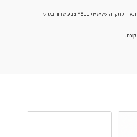
היה הראשון לכתוב סקירה “תאורת תקרה שלישיית YELL צבע שחור בסיס
קורת.