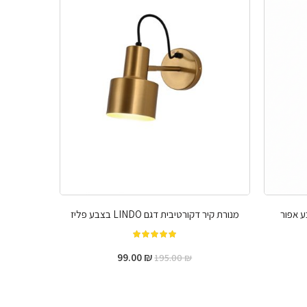
מנורת קיר דקורטיבית דגם LINDO בצבע פליז
מתוך 5
99.00
₪
195.00
₪