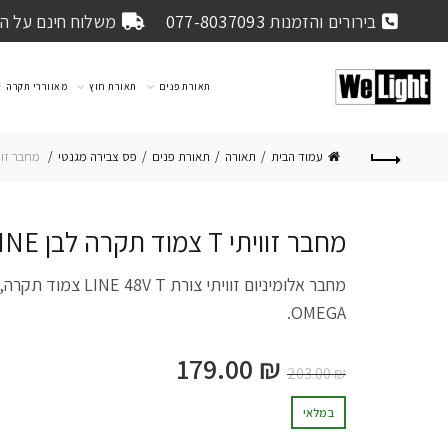
בירורים והזמנות
077-8037093
משלוח חינם על הזמנה 
תאורת פנים
תאורת חוץ
מאווררי תקרה
עמוד הבית
תאורה
תאורת פנים
פס צבירה מגנטי
מחבר זוויתי T צמוד תקרה
מחבר זוויתי T צמוד תקרה לבן LINE
מחבר אלומיניום זוויתי צו
OMEGA.
179.00
₪
203.00
₪
במלאי