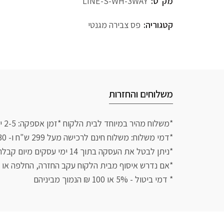
מק"ט:
LINE-S-WH-3WAY
קטגוריה:
פס צבירה מגנטי
משלוחים והחזרות
*משלוח מהיר במיוחד לבית הלקוח *זמן אספקה: 2-5 ימי עסקים עם שליח עד הבית.
*דמי משלוח: משלוח חינם לרכישה מעל 299 ש"ח ו- 30 ש"ח לרכישה בסכום נמוך מזה
*ניתן לבטל את העסקה בתוך 14 ימי עסקים מיום קבלת הפריט אם לא נעשה בו שימוש
*אם נדרש איסוף מבית הלקוח עקב החזרה, החלפה או ביטול יגבה 50 ש
* דמי ביטול - 5% או 100 ₪ הנמוך מביניהם