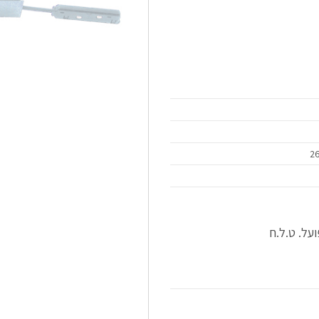
על. ט.ל.ח