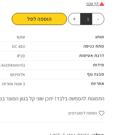
דף טכני
הוספה לסל
מותג
#N/A
מתח כניסה
DC 48V
דרגת אטימות
IP20
מידות
51×26.6x194mm
מבנה גוף
אלומיניום
אחריות
3 שנות אחריות
התמונות להמחשה בלבד! יתכן שוני קל בגוון המוצר בפו
הוספה למועדפים