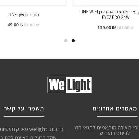
עדשות לינארי מגנטי קו אפס לבן LINE WIFI
מחבר המשך LINE
EYEZERO 24W
49.00
₪
54.00
₪
139.00
₪
163.00
₪
מאמרים אחרונים
תשמרו על קשר
ופי תאורה מותאמים לתנאי חוץ
כתובת: welight פארק תע
לביתכם החדש
שקד בבעלות סאיינט לקת ב