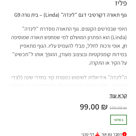
פליז
גוף תאורה דקורטיבי דגם "לינדה" (Linda) – בית נורה G9
היופי שבפרטים הקטנים. גוף התאורה מסדרת "לינדה"
(Linda) הוא הפתרון המושלם למי שמחפש תאורה שמוסיפה
חן, אופי ורכות לחלל, מבלי להעמיס עליו. הגוף מתאפיין
במידות קומפקטיות ובעיצוב מעודן, ההופך אותו ל"תכשיט"
על הקיר או התקרה.
ה"לינדה" אידיאלית לשימוש כמנורת קיר בחדרי שינה (לצדי
המיטה), בחדרי רחצה (לצדי מראה), במסדרונות, או כנקודת
אור מעוצבת בסלון. היתרון הגדול של דגם זה הוא השימוש
קרא עוד
בבית נורה G9. השימוש בנורה קטנה זו מאפשר לגוף לשמור
99.00
₪
195.00
₪
על פרופיל דק ואסתטי, ובמקביל מעניק לכם את החופש
לבחור את עוצמת האור וגוון האור (חם/לבן) ולהחליף נורה
במלאי
בקלות בעת הצורך, ללא תלות בלד מובנה.
הסבר גוון אור
דף טכני