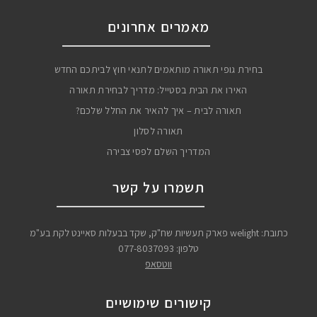
מאמרים אחרונים
בחירת גופי תאורה מותאמים לתנאי חוץ לביתכם החדש
האירו את הבית בסטייל: מדריך לבחירת תאורה
תאורה לבית – איך להאיר את החלל שלכם?
תאורה לסלון
המדריך השלם לפסי צבירה
תשמרו על קשר
כתובת: welight פארק תעשיות שח"ק, שקד בבעלות סאיינט לקת בע"מ
טלפון:
077-8037093
ווטסאפ
קישורים שימושיים