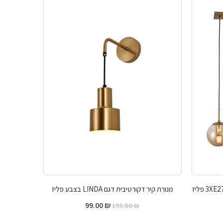
מנורת קיר דקורטיבית דגם LINDA בצבע פליז
מנורת תלייה
99.00
₪
195.00
₪