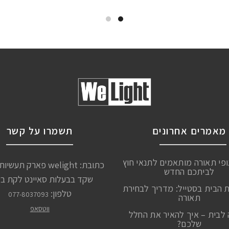
מאמרים אחרונים
תשמרו על קשר
ופי תאורה מותאמים לתנאי חוץ
כתובת: welight פארק תע
לביתכם החדש
שקד בבעלות סאיינט לקת ב
ת הבית בסטייל: מדריך לבחירת
טלפון:
077-8037093
תאורה
ווטסאפ
לבית – איך להאיר את החלל
שלכם?