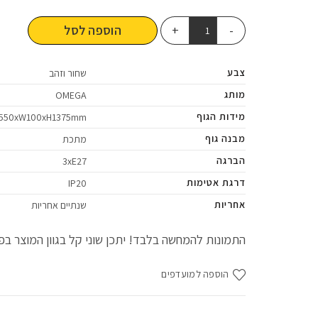
הוספה לסל
צבע
שחור וזהב
מותג
OMEGA
מידות הגוף
550xW100xH1375mm
מבנה גוף
מתכת
הברגה
3xE27
דרגת אטימות
IP20
אחריות
שנתיים אחריות
התמונות להמחשה בלבד! יתכן שוני קל בגוון המוצר בפו
הוספה למועדפים