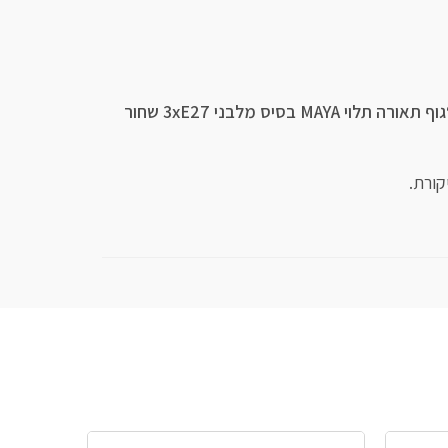
היה הראשון לכתוב סקירה “גוף תאורה תלוי MAYA בסיס מלבני 3xE27 שחור
קורת.