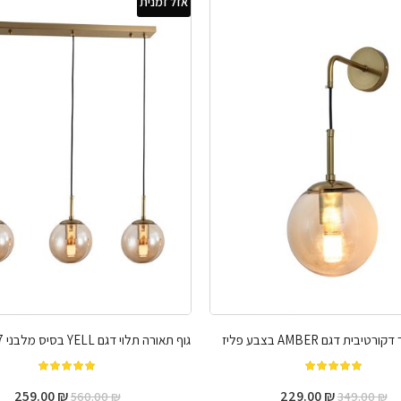
אזל זמנית
טיבית דגם AMBER בצבע פליז
גוף תאורה תלוי דגם YELL בסיס מלבני 3XE27 פליז
מתוך 5
מתוך 5
259.00
₪
229.00
₪
560.00
₪
349.00
₪