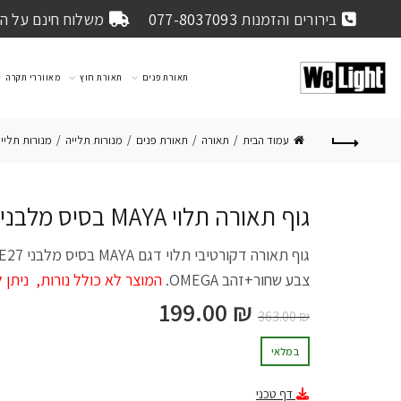
בירורים והזמנות
077-8037093
משלוח חינם על הזמנה 
תאורת פנים
תאורת חוץ
מאווררי תקרה
עמוד הבית
תאורה
תאורת פנים
מנורות תלייה
מנורות תליי
גוף תאורה תלוי MAYA בסיס מלבני 3xE27 שחור וזהב
גוף תאורה
צבע שחור+זהב OMEGA.
המוצר לא כולל נורות, ניתן
199.00
₪
363.00
₪
במלאי
דף טכני