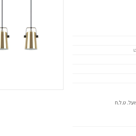
L
על. ט.ל.ח