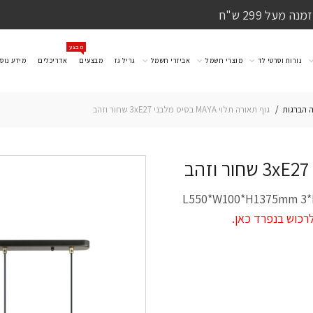
מעל 299 ש"ח
מבצע
נורות וסרטי לד
מוצרי חשמל
אביזרי חשמל
גריל גז
מבצעים
אדריכלים
מידע נוס
ה הברגות
גוף תאורה תלוי MAYA בסיס מלבני 3xE27 שחור וזהב
 דקורטיבי תלוי דגם MAYA בסיס מלבני L550*W100*H1375mm 3*E27
 לרכוש בנפרד
כאן
.