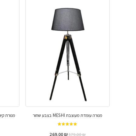
מנורה עומדת מעוצבת MESHI בצבע שחור
מנורת קיר דקור
מתוך 5
269.00
₪
579.00
₪