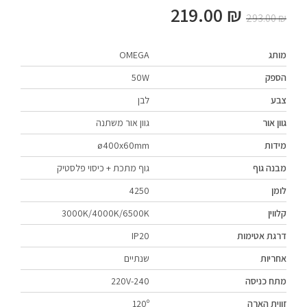
219.00
₪
293.00
₪
מותג
OMEGA
הספק
50W
צבע
לבן
גוון אור
גוון אור משתנה
מידות
ø400x60mm
מבנה גוף
גוף מתכת + כיסוי פלסטיק
לומן
4250
קלווין
3000K/4000K/6500K
דרגת אטימות
IP20
אחריות
שנתיים
מתח כניסה
220V-240
זווית הארה
120º