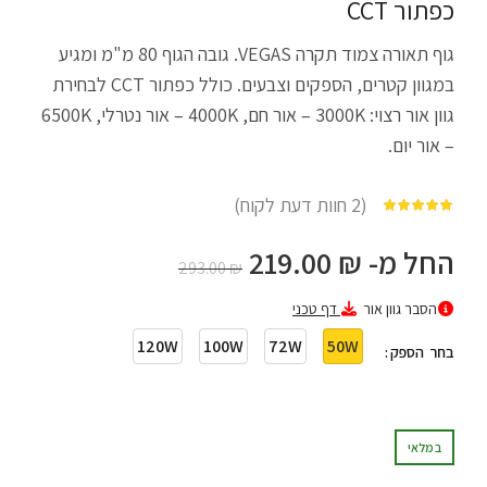
כפתור CCT
גוף תאורה צמוד תקרה VEGAS. גובה הגוף 80 מ"מ ומגיע
במגוון קטרים, הספקים וצבעים. כולל כפתור CCT לבחירת
גוון אור רצוי: 3000K – אור חם, 4000K – אור נטרלי, 6500K
– אור יום.
(
2
חוות דעת לקוח)
מתוך 5 מבוסס על
החל מ-
₪
219.00
293.00
₪
הסבר גוון אור
דף טכני
120W
100W
72W
50W
הספק
במלאי