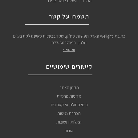
המדריך השלם לפסי צבירה
תשמרו על קשר
כתובת: welight פארק תעשיות שח"ק, שקד בבעלות סאיינט לקת בע"מ
טלפון:
077-8037093
ווטסאפ
קישורים שימושיים
תקנון האתר
מדיניות פרטיות
פינוי פסולת אלקטרונית
הצהרת נגישות
שאלות ותשובות
אודות