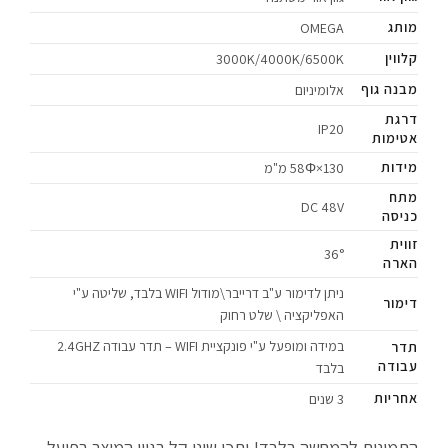
מותג
OMEGA
קלווין
3000K/4000K/6500K
מבנה גוף
אלומיניום
דרגת
IP20
אטימות
מידות
130×58Φ מ"מ
מתח
DC 48V
כניסה
זווית
36°
הארה
ניתן לדימור ע"ב דרייבר\מודול WIFI בלבד, שליטה ע"י
דימור
האפליקציה \ שלט רחוק
במידה ומופעל ע"י פונקציית WIFI – תדר עבודה 2.4GHZ
תדר
עבודה
בלבד
אחריות
3 שנים
התמונות להמחשה בלבד! יתכן שוני קל בגוון המוצר בפועל.