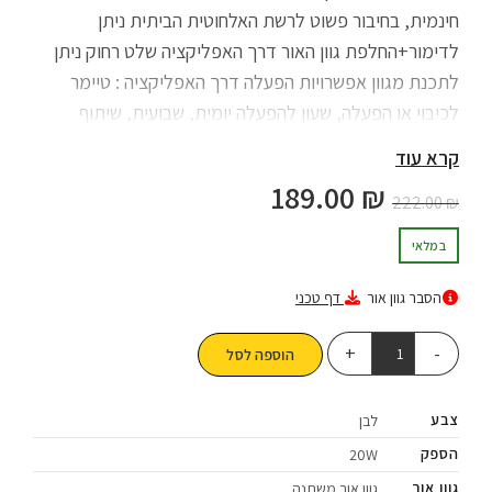
חינמית, בחיבור פשוט לרשת האלחוטית הביתית ניתן
לדימור+החלפת גוון האור דרך האפליקציה שלט רחוק ניתן
לתכנת מגוון אפשרויות הפעלה דרך האפליקציה : טיימר
לכיבוי או הפעלה, שעון להפעלה יומית, שבועית, שיתוף
משתמשים ועוד. שליטה מדויקת בצריכת החשמל המייעלת
קרא עוד
חיסכון מירבי. ניתן לשליטה ע"י התקני פקודות קוליות Alexa
189.00
₪
222.00
₪
& Google Assistant האפליקציההמוצר אינו תומכת ברשת
5G או ברשת משותפת 2.4G + 5G יחד.
במלאי
הסבר גוון אור
דף טכני
הוספה לסל
צבע
לבן
הספק
20W
גוון אור
גוון אור משתנה