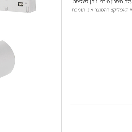
 חיסכון מירבי. ניתן לשליטה
ע"י התקני פקודות קוליות Alexa & Google Assistant האפליקציההמוצר אינו תומכת