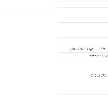
על. ט.ל.ח