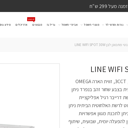
מעל 299 ש"ח
מבצע
נורות וסרטי לד
מוצרי חשמל
אביזרי חשמל
גריל גז
מבצעים
אדריכלים
מידע נוס
ונן לבן LINE WIFI SPOT 30W
גוף ספוט מתכוונן לפס צ' מגנטי LINE WIFI 48V, לבן, 3CCT, זווית הארה OMEGA
עת חיצונית בצבע שחור זהב בנפרד ניתן
יית WIFI , ע"ב 3CCT, ע"י רכישת דרייבר רגיל אפליקציית
שוט לרשת האלחוטית הביתית ניתן
תן לתכנת מגוון אפשרויות
 להפעלה יומית, שבועית, שיתוף