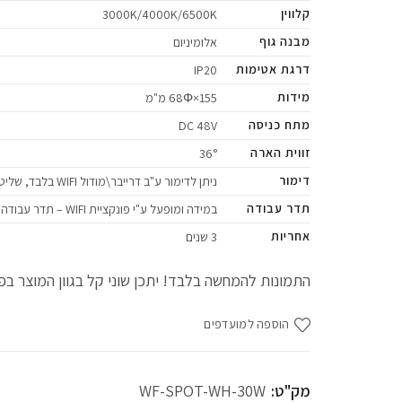
קלווין
3000K/4000K/6500K
מבנה גוף
אלומיניום
דרגת אטימות
IP20
מידות
155×68Φ מ"מ
מתח כניסה
DC 48V
זווית הארה
36°
דימור
ניתן לדימור ע"ב דרייבר\מודול WIFI בלבד, שליטה ע"י האפליקציה \ שלט רחוק
תדר עבודה
במידה ומופעל ע"י פונקציית WIFI – תדר עבודה 2.4GHZ בלבד
אחריות
3 שנים
התמונות להמחשה בלבד! יתכן שוני קל בגוון המוצר בפו
הוספה למועדפים
מק"ט:
WF-SPOT-WH-30W