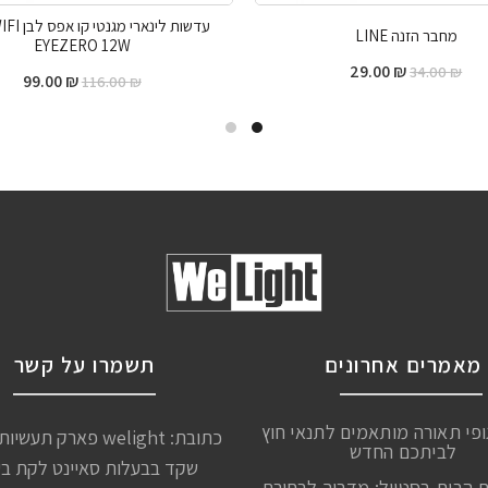
עדשות לינארי
מחבר הזנה LINE
EYEZERO 12W
29.00
₪
34.00
₪
99.00
₪
116.00
₪
מאמרים אחרונים
תשמרו על קשר
ופי תאורה מותאמים לתנאי חוץ
כתובת: welight פארק תע
לביתכם החדש
שקד בבעלות סאיינט לקת ב
ת הבית בסטייל: מדריך לבחירת