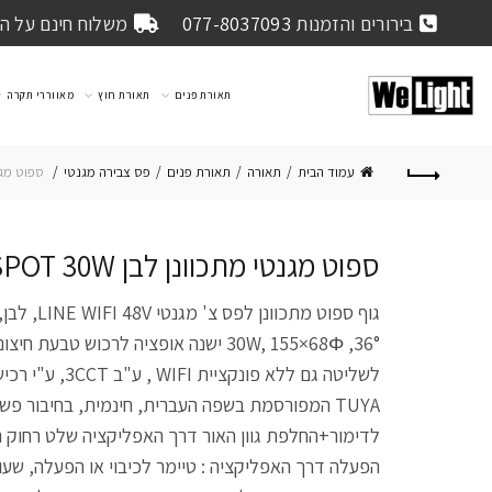
בירורים והזמנות
077-8037093
משלוח חינם על הזמנה 
תאורת פנים
תאורת חוץ
מאווררי תקרה
עמוד הבית
תאורה
תאורת פנים
פס צבירה מגנטי
ספוט מגנטי מתכו
ספוט מגנטי מתכוונן לבן LINE WIFI SPOT 30W
30W, 155×68Φ ,36° ישנה אופציה לרכוש טב
לשליטה גם ללא פונקצ
TUYA המפורסמת בשפה העברית, חינמית, בחיבור פ
לדימור+החלפת גוון האור דרך האפליקציה שלט רחוק ני
הפעלה דרך האפליקציה : טיימר לכיבוי או הפעלה, שעון