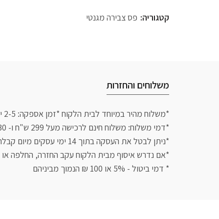
קטגוריה:
פס צבירה מגנטי
משלוחים והחזרות
*משלוח מהיר במיוחד לבית הלקוח *זמן אספקה: 2-5 ימי עסקים עם שליח עד הבית.
*דמי משלוח: משלוח חינם לרכישה מעל 299 ש"ח ו- 30 ש"ח לרכישה בסכום נמוך מזה
*ניתן לבטל את העסקה בתוך 14 ימי עסקים מיום קבלת הפריט אם לא נעשה בו שימוש
*אם נדרש איסוף מבית הלקוח עקב החזרה, החלפה או ביטול יגבה 50 ש
* דמי ביטול - 5% או 100 ₪ הנמוך מביניהם