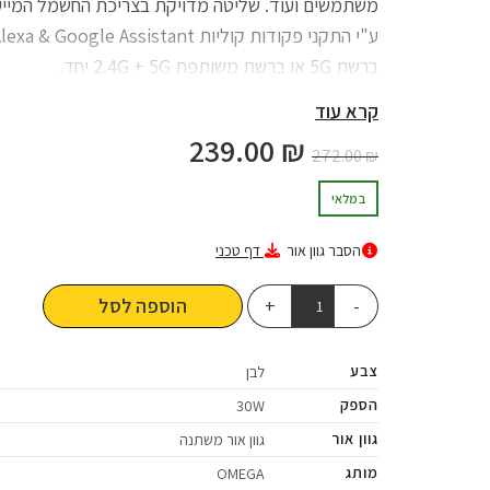
משתמשים ועוד. שליטה מדויקת בצריכת החשמל המייעלת
ברשת 5G או ברשת משותפת 2.4G + 5G יחד.
קרא עוד
239.00
₪
272.00
₪
במלאי
הסבר גוון אור
דף טכני
הוספה לסל
צבע
לבן
הספק
30W
גוון אור
גוון אור משתנה
מותג
OMEGA