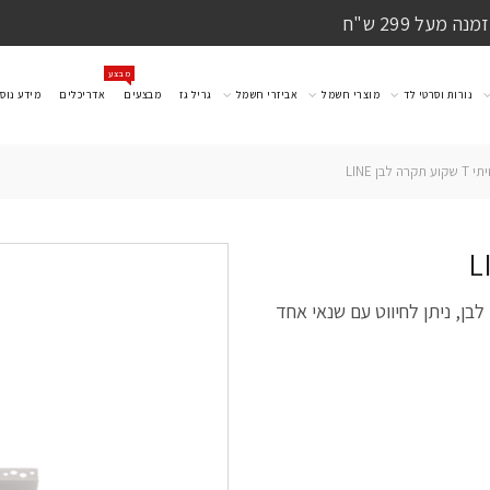
מעל 299 ש"ח
מבצע
נורות וסרטי לד
מוצרי חשמל
אביזרי חשמל
גריל גז
מבצעים
אדריכלים
מידע נוס
 לבן LINE
רת LINE 48V T שקוע תקרה, לבן, ניתן לחיווט עם שנאי אחד