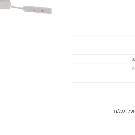
על. ט.ל.ח