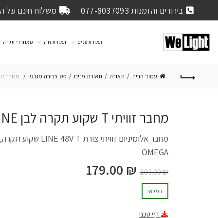
בירורים והזמנות
077-8037093
משלוח חינם על הזמנה 
תאורת פנים
תאורת חוץ
מאווררי תקרה
עמוד הבית
תאורה
תאורת פנים
פס צבירה מגנטי
מחבר זוויתי T שקוע תקרה
מחבר זוויתי T שקוע תקרה לבן LINE
מחבר אלומיניום זוויתי צו
OMEGA
179.00
₪
203.00
₪
במלאי
דף טכני