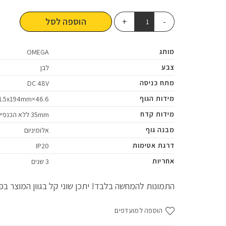
הוספה לסל
מותג
OMEGA
צבע
לבן
מתח כניסה
DC 48V
מידות הגוף
46.6×31.5x194mm
מידות קדח
35mm ללא הכנפיים
מבנה גוף
אלומיניום
דרגת אטימות
IP20
אחריות
3 שנים
התמונות להמחשה בלבד! יתכן שוני קל בגוון המוצר בפו
הוספה למועדפים