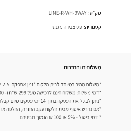
מק"ט:
LINE-R-WH-3WAY
קטגוריה:
פס צבירה מגנטי
משלוחים והחזרות
*משלוח מהיר במיוחד לבית הלקוח *זמן אספקה: 2-5 ימי עסקים עם שליח עד הבית.
*דמי משלוח: משלוח חינם לרכישה מעל 299 ש"ח ו- 30 ש"ח לרכישה בסכום נמוך מזה
*ניתן לבטל את העסקה בתוך 14 ימי עסקים מיום קבלת הפריט אם לא נעשה בו שימוש
*אם נדרש איסוף מבית הלקוח עקב החזרה, החלפה או ביטול יגבה 50 ש
* דמי ביטול - 5% או 100 ₪ הנמוך מביניהם