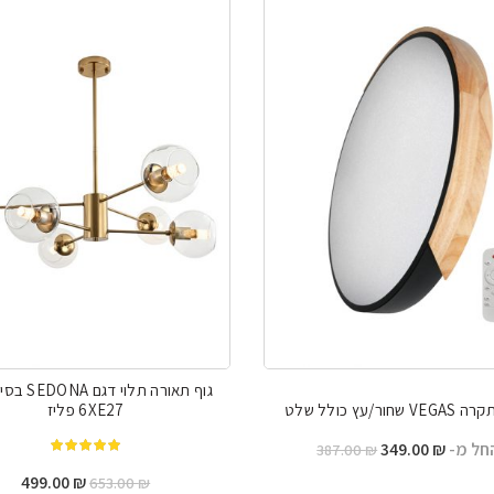
גוף תאורה תלוי
חור/עץ כולל שלט
6XE27 פליז
חל מ-
₪
349.00
387.00
₪
מתוך 5
המחיר
המח
499.00
₪
653.00
₪