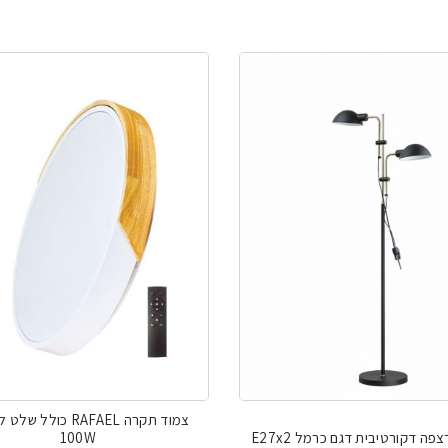
המקורי
הנוכ
היה:
הוא:
00 ₪.
653.00 ₪.
צמוד תקרה RAFAEL כולל 
פה דקורטיבית דגם כרמל E27x2
100W