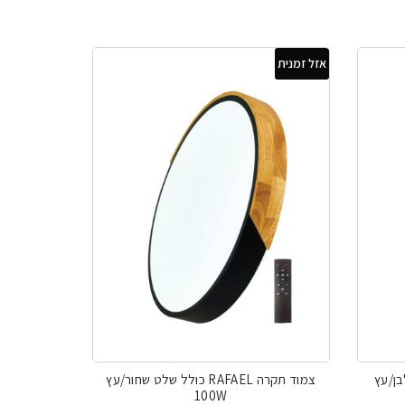
חי
499.
אזל זמנית
שלט לבן/עץ
צמוד תקרה RAFAEL כולל שלט שחור/עץ
100W