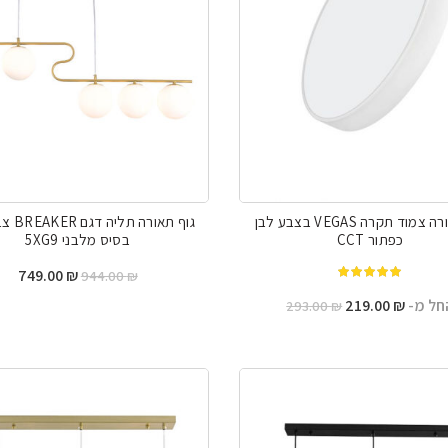
גוף תאורה צמוד תקרה VEGAS בצבע לבן
גוף תאורה
כפתור CCT
בסיס מלבני 5XG9
המחיר
המח
749.00
₪
944.00
₪
מתוך 5
המקורי
הנו
חל מ-
₪
219.00
293.00
₪
היה:
הוא
0 ₪.
944.00 ₪.