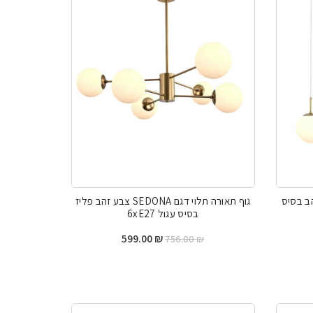
 YELL צבע זהב בסיס
גוף תאורה תלוי דגם SEDONA צבע זהב פליז
בסיס עגול 6xE27
יר
המחיר
המחיר
599.00
₪
756.00
₪
כחי
המקורי
הנוכחי
היה:
הוא:
599.00 ₪.
756.00 ₪.
599.