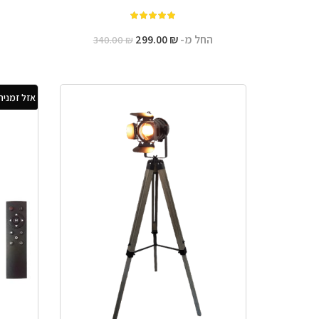
מתוך 5
החל מ-
₪
299.00
340.00
₪
אזל זמנית