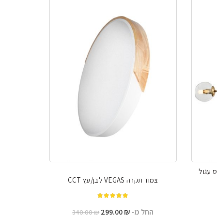
 דגם SEDONA בסיס עגול
צמוד תקרה VEGAS לבן/עץ CCT
מתוך 5
יר
החל מ-
₪
299.00
340.00
₪